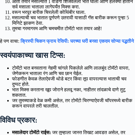
आता तयार मसाल्यात 1 वाडगा शिजवलेला भात घाला आणि हलक्या हाताने
सर्व मसाला भाताला लागेपर्यंत मिक्स करा.
वरून भरपूर बारीक चिरलेली कोथिंबीर घाला.
मसाल्याची चव भातात पूर्णपणे उतरावी यासाठी गॅस बारीक करून पुन्हा 5
मिनिटे झाकण ठेवा.
तुमचा गरमागरम आणि चमचमीत टोमॅटो भात तयार आहे!
हे पण वाचा:
क्रिस्पी चिकन फ्राय रेसिपी: घरच्या घरी बनवा एकदम सोप्या पद्धतीने
स्वयंपाकाच्या खास टिप्स:
टोमॅटो भात बनवताना नेहमी चांगले पिकलेले आणि लालबुंद टोमॅटो वापरा,
जेणेकरून भाताला रंग आणि चव छान येईल.
फोडणीत केवळ तेलाऐवजी थोडे बटर किंवा तूप वापरल्यास भाताची चव
दुप्पट होते.
भात मिक्स करताना खूप जोराने हलवू नका, नाहीतर तांदळाचे दाणे तुटू
शकतात.
जर तुमच्याकडे वेळ कमी असेल, तर टोमॅटो चिरण्याऐवजी चॉपरमध्ये बारीक
करून वापरले तरी चालतील.
विविध प्रकार:
मसालेदार टोमॅटो राईस:
जर तुम्हाला जास्त तिखट आवडत असेल, तर