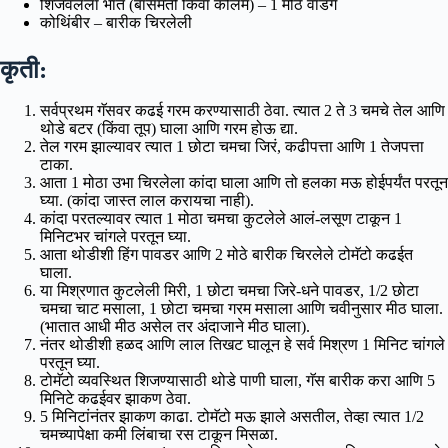
शिजवलेला भात (बासमती किंवा कोलम) – 1 मोठे वाडगे
कोथिंबीर – बारीक चिरलेली
कृती:
सर्वप्रथम गॅसवर कढई गरम करण्यासाठी ठेवा. त्यात 2 ते 3 चमचे तेल आणि
थोडे बटर (किंवा तूप) घाला आणि गरम होऊ द्या.
तेल गरम झाल्यावर त्यात 1 छोटा चमचा जिरं, कढीपत्ता आणि 1 तेजपत्ता
टाका.
आता 1 मोठा उभा चिरलेला कांदा घाला आणि तो हलका मऊ होईपर्यंत परतून
घ्या. (कांदा जास्त लाल करायचा नाही).
कांदा परतल्यावर त्यात 1 मोठा चमचा कुटलेले आलं-लसूण टाकून 1
मिनिटभर चांगले परतून घ्या.
आता थोडीशी हिंग पावडर आणि 2 मोठे बारीक चिरलेले टोमॅटो कढईत
घाला.
या मिश्रणात कुटलेली मिरी, 1 छोटा चमचा जिरे-धने पावडर, 1/2 छोटा
चमचा चाट मसाला, 1 छोटा चमचा गरम मसाला आणि चवीनुसार मीठ घाला.
(भातात आधी मीठ असेल तर अंदाजाने मीठ घाला).
नंतर थोडीशी हळद आणि लाल तिखट घालून हे सर्व मिश्रण 1 मिनिट चांगले
परतून घ्या.
टोमॅटो व्यवस्थित शिजण्यासाठी थोडे पाणी घाला, गॅस बारीक करा आणि 5
मिनिटे कढईवर झाकण ठेवा.
5 मिनिटांनंतर झाकण काढा. टोमॅटो मऊ झाले असतील, तेव्हा त्यात 1/2
चमच्यापेक्षा कमी लिंबाचा रस टाकून मिसळा.