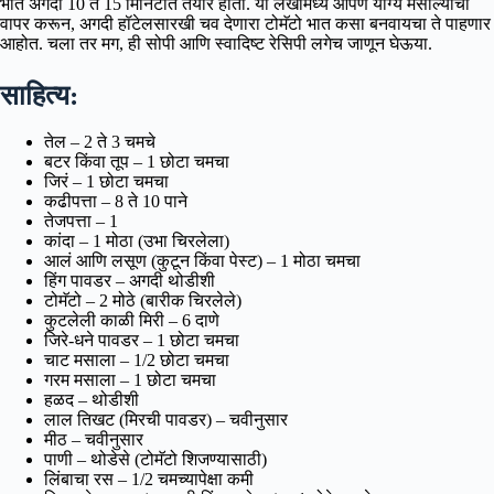
भात अगदी 10 ते 15 मिनिटांत तयार होतो. या लेखामध्ये आपण योग्य मसाल्यांचा
वापर करून, अगदी हॉटेलसारखी चव देणारा टोमॅटो भात कसा बनवायचा ते पाहणार
आहोत. चला तर मग, ही सोपी आणि स्वादिष्ट रेसिपी लगेच जाणून घेऊया.
साहित्य:
तेल – 2 ते 3 चमचे
बटर किंवा तूप – 1 छोटा चमचा
जिरं – 1 छोटा चमचा
कढीपत्ता – 8 ते 10 पाने
तेजपत्ता – 1
कांदा – 1 मोठा (उभा चिरलेला)
आलं आणि लसूण (कुटून किंवा पेस्ट) – 1 मोठा चमचा
हिंग पावडर – अगदी थोडीशी
टोमॅटो – 2 मोठे (बारीक चिरलेले)
कुटलेली काळी मिरी – 6 दाणे
जिरे-धने पावडर – 1 छोटा चमचा
चाट मसाला – 1/2 छोटा चमचा
गरम मसाला – 1 छोटा चमचा
हळद – थोडीशी
लाल तिखट (मिरची पावडर) – चवीनुसार
मीठ – चवीनुसार
पाणी – थोडेसे (टोमॅटो शिजण्यासाठी)
लिंबाचा रस – 1/2 चमच्यापेक्षा कमी