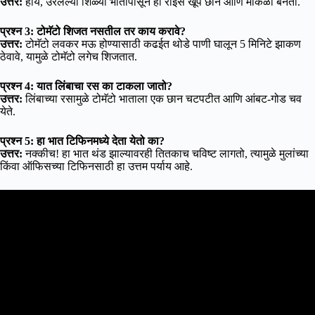
उत्तर:
होय, उरलेल्या शिळ्या भातापासून हा राईस खूप छान आणि मोकळा बनतो.
प्रश्न 3: टोमॅटो शिजत नसतील तर काय करावे?
उत्तर:
टोमॅटो लवकर मऊ होण्यासाठी कढईत थोडे पाणी घालून 5 मिनिटे झाकण
ठेवावे, यामुळे टोमॅटो लगेच शिजतात.
प्रश्न 4: यात लिंबाचा रस का टाकला जातो?
उत्तर:
लिंबाच्या रसामुळे टोमॅटो भाताला एक छान चटपटीत आणि आंबट-गोड चव
येते.
प्रश्न 5: हा भात टिफिनमध्ये देता येतो का?
उत्तर:
नक्कीच! हा भात थंड झाल्यावरही तितकाच चविष्ट लागतो, त्यामुळे मुलांच्या
किंवा ऑफिसच्या टिफिनसाठी हा उत्तम पर्याय आहे.