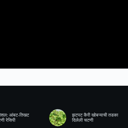
्पेशल: आंबट-तिखट
झटपट कैरी खोबऱ्याची तडका
णी रेसिपी
दिलेली चटणी