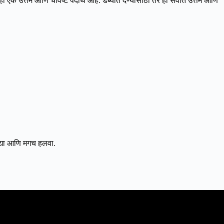
एक उत्तम आणि चविष्ट पदार्थ आहे. डब्यात देण्यासाठी तर हा सर्वात उत्तम आणि
द्या आणि मगच हलवा.