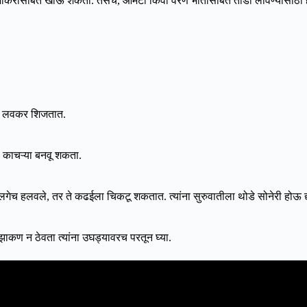
या भाकरीसोबत खाऊ शकता. तसेच, आमटी किंवा वरण भातासोबत तोंडी लावण्यासाठी हा 
खूप लवकर शिजतात.
 काचऱ्या बनवू शकता.
लगेच हलवले, तर ते कढईला चिकटू शकतात. त्यांना सुरुवातीला थोडे सोनेरी होऊ 
 झाकण न ठेवता त्यांना उघड्यावरच परतून घ्या.