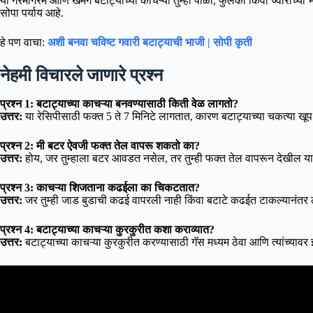
या गरमागरम आणि खमंग बटाट्याच्या काचऱ्या तुम्ही पोळी, फुलका किंवा ज्वारीच्
सोपा पर्याय आहे.
हे पण वाचा:
अशी बनवा चविष्ट गवारी बटाट्याची भाजी | सोपी कृती
नेहमी विचारले जाणारे प्रश्न
प्रश्न 1: बटाट्याच्या काचऱ्या बनवण्यासाठी किती वेळ लागतो?
उत्तर:
या रेसिपीसाठी फक्त 5 ते 7 मिनिटे लागतात, कारण बटाट्याच्या चकत्या 
प्रश्न 2: मी बटर ऐवजी फक्त तेल वापरू शकतो का?
उत्तर:
होय, जर तुम्हाला बटर आवडत नसेल, तर तुम्ही फक्त तेल वापरून देखील या
प्रश्न 3: काचऱ्या शिजताना कढईला का चिकटतात?
उत्तर:
जर तुम्ही जाड बुडाची कढई वापरली नाही किंवा बटाटे कढईत टाकल्यानंतर 
प्रश्न 4: बटाट्याच्या काचऱ्या कुरकुरीत कशा कराव्यात?
उत्तर:
बटाट्याच्या काचऱ्या कुरकुरीत करण्यासाठी गॅस मध्यम ठेवा आणि त्यांच्यावर