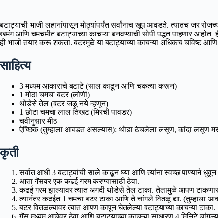
बटाट्याची भाजी लहानांपासून मोठ्यांपर्यंत सर्वांनाच खूप आवडते. त्यातच जर र
खमंग आणि चमचमीत बटाट्याच्या काचऱ्या बनवण्याची सोपी पद्धत पाहणार आहोत. ह
ही भाजी तयार करू शकता. बटरमुळे या बटाट्याच्या काचऱ्या अधिकच चविष्ट आणि
साहित्य
3 मध्यम आकाराचे बटाटे (साल काढून आणि चकत्या करून)
1 मोठा चमचा बटर (लोणी)
थोडेसे तेल (बटर जळू नये म्हणून)
1 छोटा चमचा लाल तिखट (मिरची पावडर)
चवीनुसार मीठ
ऐच्छिक (तुम्हाला आवडत असल्यास): थोडा ठेचलेला लसूण, कांदा लसूण म
कृती
सर्वात आधी 3 बटाट्यांची साले काढून घ्या आणि त्यांना स्वच्छ पाण्याने धुवून 
आता गॅसवर एक कढई गरम करण्यासाठी ठेवा.
कढई गरम झाल्यावर त्यात अगदी थोडेसे तेल टाका. तेलामुळे आपण टाकण
त्यानंतर कढईत 1 चमचा बटर टाका आणि ते चांगले वितळू द्या. (तुम्हाला
बटर वितळल्यावर त्यात आपण कापून घेतलेल्या बटाट्याच्या काचऱ्या टाका.
गॅस मध्यम आचेवर ठेवा आणि बटाट्याच्या काचऱ्या साधारण 4 मिनिटे चांगल्या 