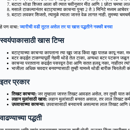
बटाटा थोडा शिजत आला की त्यात चवीनुसार मीठ आणि 1 छोटा चमचा ला
मसाले टाकल्यानंतर बटाट्याच्या काचऱ्या पुन्हा 2 ते 3 मिनिटे मध्यम आचेवर 
बटाटा लवकर शिजतो, त्यामुळे त्याला जास्त वेळ लागत नाही. तुमच्या चमच
हे पण वाचा:
ज्वारीची वडी तुटत असेल तर या खास पद्धतीने नक्की बनवा
स्वयंपाकासाठी खास टिप्स
बटाट्याच्या काचऱ्या कापताना त्या खूप जाड किंवा खूप पातळ कापू नका.
बटर कढईत टाकण्यापूर्वी नेहमी थोडे तेल टाका, अन्यथा बटर पटकन जळू
काचऱ्या परतताना कढईत पसरवून ठेवा आणि सतत हलवू नका, नाहीतर त्या
भाजीला अधिक चवदार बनवण्यासाठी तुम्ही यामध्ये थोडी बारीक चिरलेली क
इतर प्रकार
तिखट काचऱ्या:
जर तुम्हाला जास्त तिखट आवडत असेल, तर तुम्ही यात का
लहान मुलांसाठी खास:
लहान मुलांसाठी बनवत असाल, तर लाल तिखट कमी 
उपवासाच्या काचऱ्या:
उपवासासाठी बनवायचे असल्यास लाल तिखट आणि लसूण
वाढण्याच्या पद्धती