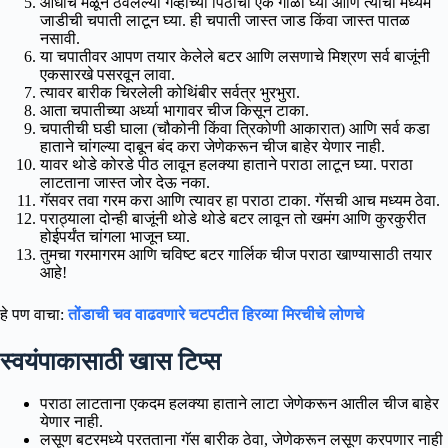
आधीच मळून ठेवलेल्या गव्हाच्या पिठाचा एक गोळा घ्या आणि त्याची मध्यम
जाडीची चपाती लाटून घ्या. ही चपाती जास्त जाड किंवा जास्त पातळ
नसावी.
या चपातीवर आपण तयार केलेले बटर आणि लसणाचे मिश्रण सर्व बाजूंनी
एकसारखे पसरवून लावा.
त्यावर बारीक चिरलेली कोथिंबीर सर्वत्र भुरभुरा.
आता चपातीच्या अर्ध्या भागावर चीज किसून टाका.
चपातीची घडी घाला (चौकोनी किंवा त्रिकोणी आकारात) आणि सर्व कडा
हाताने चांगल्या दाबून बंद करा जेणेकरून चीज बाहेर येणार नाही.
यावर थोडे कोरडे पीठ लावून हलक्या हाताने पराठा लाटून घ्या. पराठा
लाटताना जास्त जोर देऊ नका.
गॅसवर तवा गरम करा आणि त्यावर हा पराठा टाका. गॅसची आच मध्यम ठेवा.
पराठ्याला दोन्ही बाजूंनी थोडे थोडे बटर लावून तो खमंग आणि कुरकुरीत
होईपर्यंत चांगला भाजून घ्या.
तुमचा गरमागरम आणि चविष्ट बटर गार्लिक चीज पराठा खाण्यासाठी तयार
आहे!
हे पण वाचा:
तोंडाची चव वाढवणारे चटपटीत हिरव्या मिरचीचे लोणचे
स्वयंपाकासाठी खास टिप्स
पराठा लाटताना एकदम हलक्या हाताने लाटा जेणेकरून आतील चीज बाहेर
येणार नाही.
लसूण बटरमध्ये परतताना गॅस बारीक ठेवा, जेणेकरून लसूण करपणार नाही