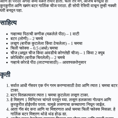
आणि हा पराठा अगदी कमी वेळेत तयार होतो. चला तर मग, आजच बनवूया हा
कुरकुरीत आणि खमंग बटर गार्लिक चीज पराठा. ही सोपी रेसिपी वाचून तुम्ही नक्की
घरी बनवून पहा.
साहित्य
गव्हाच्या पिठाची कणीक (मळलेले पीठ) – 1 वाटी
बटर (लोणी) – 2 चमचे
लसूण (बारीक कुटलेला किंवा ठेचलेला) – 1 चमचा
चिली फ्लेक्स – 0.5 (अर्धा) चमचा
चीज (अमूल चीज किंवा आवडीचे कोणतेही चीज) – 1 किंवा 2 क्युब
कोथिंबीर (बारीक चिरलेली) – 2 चमचे
गव्हाचे कोरडे पीठ (लाटण्यासाठी) – आवश्यकतेनुसार
कृती
सर्वात आधी गॅसवर एक पॅन गरम करण्यासाठी ठेवा आणि त्यात 1 चमचा बटर
टाका.
बटर वितळल्यावर त्यात 1 चमचा कुटलेला लसूण टाका.
हे मिश्रण 1 मिनिटभर चांगले परतून घ्या. लसूण हलकासा गोल्डन आणि
कुरकुरीत होईपर्यंत परता. यामुळे लसणाचा कच्चापणा निघून जाईल.
आता गॅस बंद करा आणि या मिश्रणात अर्धा चमचा चिली फ्लेक्स मिसळा. हे
गार्लिक बटर मिश्रण थोडे थंड होऊ द्या.