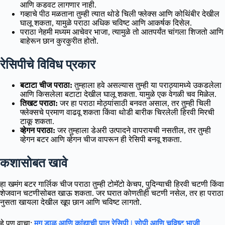
आणि कडवट लागणार नाही.
गव्हाचे पीठ मळताना तुम्ही त्यात थोडे चिली फ्लेक्स आणि कोथिंबीर देखील
घालू शकता, यामुळे पराठा अधिक चविष्ट आणि आकर्षक दिसेल.
पराठा नेहमी मध्यम आचेवर भाजा, त्यामुळे तो आतपर्यंत चांगला शिजतो आणि
बाहेरून छान कुरकुरीत होतो.
रेसिपीचे विविध प्रकार
बटाटा चीज पराठा:
तुम्हाला हवे असल्यास तुम्ही या पराठ्यामध्ये उकडलेला
आणि किसलेला बटाटा देखील घालू शकता. यामुळे एक वेगळी चव मिळेल.
तिखट पराठा:
जर हा पराठा मोठ्यांसाठी बनवत असाल, तर तुम्ही चिली
फ्लेक्सचे प्रमाण वाढवू शकता किंवा थोडी बारीक चिरलेली हिरवी मिरची
टाकू शकता.
व्हेगन पराठा:
जर तुम्हाला डेअरी उत्पादने वापरायची नसतील, तर तुम्ही
व्हेगन बटर आणि व्हेगन चीज वापरून ही रेसिपी बनवू शकता.
कशासोबत खावे
हा खमंग बटर गार्लिक चीज पराठा तुम्ही टोमॅटो केचप, पुदिन्याची हिरवी चटणी किंवा
शेजवान चटणीसोबत खाऊ शकता. जर घरात कोणतीही चटणी नसेल, तर हा पराठा
नुसता खायला देखील खूप छान आणि चविष्ट लागतो.
हे पण वाचा:
मुग डाळ आणि कांद्याची पात रेसिपी | सोपी आणि चविष्ट भाजी