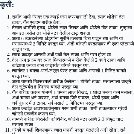
कृती:
सर्वात आधी गॅसवर एक कढई गरम करण्यासाठी ठेवा. त्यात थोडेसे तेल
टाका. गॅस एकदम बारीक ठेवा.
तेलात थोडीशी हळद, थोडेसे लाल तिखट आणि थोडेसे मीठ टाका. तुम्हाला
आवडत असेल तर थोडे बटर देखील टाकू शकता.
आता 6 उकडलेल्या अंड्यांना सुरीने हलक्या चिरा पाडून घ्या आणि या
मसाल्यामध्ये 2 मिनिटे परतून घ्या. अंडी चांगली परतल्यावर ती एका प्लेटमध्ये
काढून घ्या.
त्याच कढईत आणखी अर्धी पळी तेल टाका आणि गरम होऊ द्या.
तेल गरम झाल्यावर त्यात मिक्सरमध्ये बारीक केलेले 2 कांदे टाका आणि
कांद्याचा कच्चा वास जाईपर्यंत चांगले परतून घ्या.
त्यानंतर 1 चमचा आलं-लसूण पेस्ट टाका आणि आणखी 1 मिनिट चांगले
परतून घ्या.
आता यामध्ये मिक्सरमध्ये बारीक केलेला 1 टोमॅटो टाका. मसाल्याला बाजूने
तेल सुटेपर्यंत हे मिश्रण चांगले परतून घ्या.
गॅस बारीक करून यामध्ये 1 चमचा लाल तिखट, 1 छोटा चमचा गरम मसाला,
अर्धा चमचा धने पावडर, अर्धा चमचा जिरे पावडर, थोडी हळद आणि
चवीनुसार मीठ टाका. सर्व मसाले 1 मिनिटभर परतून घ्या.
आता कढईत आवश्यकतेनुसार गरम पाणी टाका. पाणी टाकल्यावर ग्रेव्ही
चांगली एकजीव करून घ्या.
यामध्ये बारीक चिरलेली कोथिंबीर, थोडेसे बटर आणि 2-3 चिमूट चाट
मसाला टाका.
ग्रेव्ही चांगली शिजल्यावर त्यात मघाशी परतून घेतलेली अंडी सोडा. सर्व