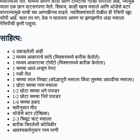
मसाल्याला येते. यामध्ये आपण कांदा आणि टोमॅटोची ग्रेव्ही वापरली आहे, ज्यामुळे
याला एक छान दाटसरपणा येतो. शिवाय, काही खास मसाले आणि थोडेसे बटर
वापरल्यामुळे याची चव आणखीनच वाढते. नवशिक्यांसाठी देखील ही रेसिपी खूप
सोपी आहे. चला तर मग, वेळ न घालवता आपण या झणझणीत अंडा मसाला
रेसिपीची कृती पाहूया.
साहित्य:
6 उकडलेली अंडी
2 मध्यम आकाराचे कांदे (मिक्सरमध्ये बारीक केलेले)
1 मध्यम आकाराचा टोमॅटो (मिक्सरमध्ये बारीक केलेला)
1 चमचा आलं-लसूण पेस्ट
1 पळी तेल
1 चमचा लाल तिखट (कोल्हापुरी मसाला किंवा तुमच्या आवडीचा मसाला)
1 छोटा चमचा गरम मसाला
1/2 छोटा चमचा धने पावडर
1/2 छोटा चमचा जिरे पावडर
1/4 चमचा हळद
चवीनुसार मीठ
थोडेसे बटर (ऐच्छिक)
2-3 चिमूट चाट मसाला
बारीक चिरलेली कोथिंबीर
आवश्यकतेनुसार गरम पाणी