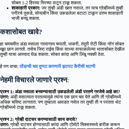
सोबत 1-2 हिरव्या मिरच्या वाटून टाकू शकता.
शाकाहारी प्रकार:
जर तुम्ही अंडी खात नसाल, तर याच ग्रेव्हीमध्ये तुम्ही
पनीरचे तुकडे, सोयाबीन किंवा उकडलेला बटाटा टाकून उत्तम शाकाहारी
भाजी बनवू शकता.
कशासोबत खावे?
हा चमचमीत अंडा मसाला गरमागरम चपाती, भाकरी, तंदुरी रोटी किंवा नाॅन सोबत
खूप छान लागतो. तसेच जिरा राईस किंवा साध्या वाफाळलेल्या भातासोबत देखील
तुम्ही याचा आस्वाद घेऊ शकता. सोबत कांदा आणि लिंबू नक्की ठेवा.
हे पण वाचा:
तोंडाची चव दुप्पट करणारी झटपट कैरीची चटणी
नेहमी विचारले जाणारे प्रश्न
:
प्रश्न 1: अंडा मसाला बनवण्यासाठी उकडलेली अंडी परतणे गरजेचे आहे का?
उत्तर:
अंडी मसाल्यात परतल्यामुळे त्यांना एक छान चव येते आणि ती ग्रेव्हीमध्ये
अधिक चविष्ट लागतात. पण तुम्हाला आवडत नसेल तर तुम्ही ती न परतता थेट
ग्रेव्हीमध्ये टाकू शकता.
प्रश्न 2: ग्रेव्ही दाटसर करण्यासाठी काय करावे?
उत्तर:
ग्रेव्ही दाटसर होण्यासाठी कांदा आणि टोमॅटो मिक्सरमध्ये बारीक करून