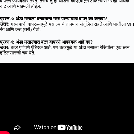
वापरणे फायदेशीर ठरते. तसेच तुम्ही थोडेसे काजू वाटून टाकल्यास ग्रेव्ही अधिक
दाट आणि मखमली होईल.
प्रश्न 3: अंडा मसाला बनवताना गरम पाण्याचाच वापर का करावा?
उत्तर:
गरम पाणी वापरल्यामुळे मसाल्यांचे तापमान संतुलित राहते आणि भाजीला छान
रंग आणि कट (तरी) येतो.
प्रश्न 4: अंडा मसाल्यात बटर वापरणे आवश्यक आहे का?
उत्तर:
बटर पूर्णपणे ऐच्छिक आहे. पण बटरमुळे या अंडा मसाला रेसिपीला एक छान
हॉटेलसारखी चव येते.