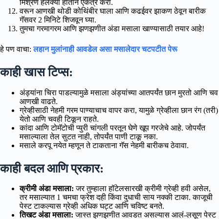
मिश्रण हलक्या हाताने एकत्र करा.
वरून आणखी थोडी कोथिंबीर घाला आणि कढईवर झाकण ठेवून बारीक
गॅसवर 2 मिनिटे शिजवून घ्या.
तुमचा गरमागरम आणि झणझणीत अंडा मसाला खाण्यासाठी तयार आहे!
हे पण वाचा:
लहान मुलांनाही आवडेल असा मसालेदार चटपटीत पेरू
काही खास टिप्स:
अंड्यांना चिरा पाडल्यामुळे मसाला अंड्यांच्या आतपर्यंत छान मुरतो आणि चव
आणखी वाढते.
ग्रेव्हीसाठी नेहमी गरम पाण्याचाच वापर करा, यामुळे ग्रेव्हीला छान रंग (तरी)
येतो आणि चवही टिकून राहते.
कांदा आणि टोमॅटोची प्युरी चांगली परतून घेणे खूप गरजेचे आहे. जोपर्यंत
मसाल्याला तेल सुटत नाही, तोपर्यंत पाणी टाकू नका.
मसाले करपू नयेत म्हणून ते टाकताना गॅस नेहमी बारीकच ठेवावा.
काही बदल आणि प्रकार:
क्रीमी अंडा मसाला:
जर तुम्हाला हॉटेलसारखी क्रीमी ग्रेव्ही हवी असेल,
तर मसाल्यात 1 चमचा फ्रेश दही किंवा दुधाची साय नक्की टाका. काजूची
पेस्ट टाकल्यास ग्रेव्ही अधिक घट्ट आणि चविष्ट बनते.
तिखट अंडा मसाला:
जास्त झणझणीत आवडत असल्यास आलं-लसूण पेस्ट