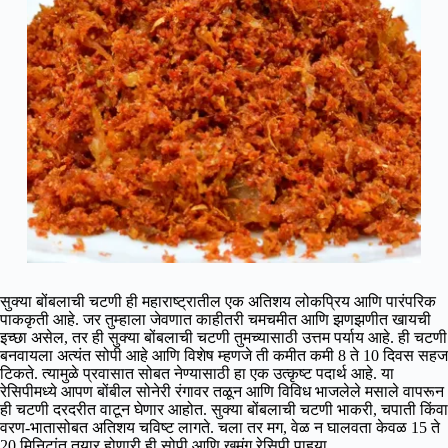
सुक्या बोंबलाची चटणी ही महाराष्ट्रातील एक अतिशय लोकप्रिय आणि पारंपरिक
पाककृती आहे. जर तुम्हाला जेवणात काहीतरी चमचमीत आणि झणझणीत खायची
इच्छा असेल, तर ही सुक्या बोंबलाची चटणी तुमच्यासाठी उत्तम पर्याय आहे. ही चटणी
बनवायला अत्यंत सोपी आहे आणि विशेष म्हणजे ती कमीत कमी 8 ते 10 दिवस सहज
टिकते. त्यामुळे प्रवासात सोबत नेण्यासाठी हा एक उत्कृष्ट पदार्थ आहे. या
रेसिपीमध्ये आपण बोंबील सोनेरी रंगावर तळून आणि विविध भाजलेले मसाले वापरून
ही चटणी दरदरीत वाटून घेणार आहोत. सुक्या बोंबलाची चटणी भाकरी, चपाती किंवा
वरण-भातासोबत अतिशय चविष्ट लागते. चला तर मग, वेळ न घालवता केवळ 15 ते
20 मिनिटांत तयार होणारी ही सोपी आणि खमंग रेसिपी पाहूया.