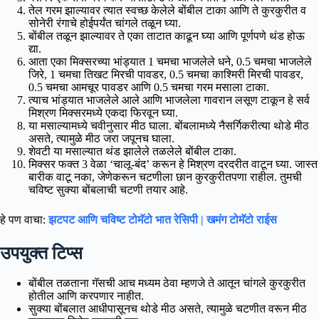
तेल गरम झाल्यावर त्यात स्वच्छ केलेले बोंबील टाका आणि ते कुरकुरीत व
सोनेरी रंगाचे होईपर्यंत चांगले तळून घ्या.
बोंबील तळून झाल्यावर ते एका ताटात काढून घ्या आणि पूर्णपणे थंड होऊ
द्या.
आता एका मिक्सरच्या भांड्यात 1 चमचा भाजलेले धने, 0.5 चमचा भाजलेले
जिरे, 1 चमचा तिखट मिरची पावडर, 0.5 चमचा काश्मिरी मिरची पावडर,
0.5 चमचा आमचूर पावडर आणि 0.5 चमचा गरम मसाला टाका.
त्याच भांड्यात भाजलेले आले आणि भाजलेला गावरान लसूण टाकून हे सर्व
मिश्रण मिक्सरमध्ये एकदा फिरवून घ्या.
या मसाल्यामध्ये चवीनुसार मीठ घाला. बोंबलामध्ये नैसर्गिकरीत्या थोडे मीठ
असते, त्यामुळे मीठ जरा जपूनच घाला.
शेवटी या मसाल्यात थंड झालेले तळलेले बोंबील टाका.
मिक्सर फक्त 3 वेळा ‘चालू-बंद’ करून हे मिश्रण दरदरीत वाटून घ्या. जास्त
बारीक वाटू नका, जेणेकरून चटणीला छान कुरकुरीतपणा राहील. तुमची
चविष्ट सुक्या बोंबलाची चटणी तयार आहे.
हे पण वाचा:
झटपट आणि चविष्ट टोमॅटो भात रेसिपी | खमंग टोमॅटो राईस
उपयुक्त टिप्स
बोंबील तळताना गॅसची आच मध्यम ठेवा म्हणजे ते आतून चांगले कुरकुरीत
होतील आणि करपणार नाहीत.
सुक्या बोंबलात आधीपासूनच थोडे मीठ असते, त्यामुळे चटणीत वरून मीठ