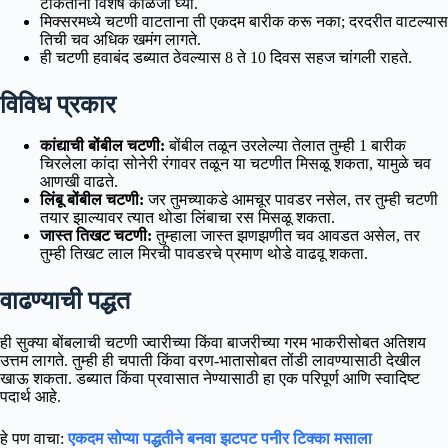
टाकताना विशेष काळजी घ्या.
मिक्सरमध्ये चटणी वाटताना ती एकदम बारीक करू नका; दरदरीत वाटल्यास
तिची चव अधिक खमंग लागते.
ही चटणी हवाबंद डब्यात ठेवल्यास 8 ते 10 दिवस सहज चांगली राहते.
विविध प्रकार
कांद्याची बोंबील चटणी:
बोंबील तळून उरलेल्या तेलात तुम्ही 1 बारीक
चिरलेला कांदा सोनेरी रंगावर तळून या चटणीत मिसळू शकता, यामुळे चव
आणखी वाढते.
लिंबू बोंबील चटणी:
जर तुमच्याकडे आमचूर पावडर नसेल, तर तुम्ही चटणी
तयार झाल्यावर त्यात थोडा लिंबाचा रस मिसळू शकता.
जास्त तिखट चटणी:
तुम्हाला जास्त झणझणीत चव आवडत असेल, तर
तुम्ही तिखट लाल मिरची पावडरचे प्रमाण थोडे वाढवू शकता.
वाढण्याची पद्धत
ही सुक्या बोंबलाची चटणी ज्वारीच्या किंवा बाजरीच्या गरम भाकरीसोबत अतिशय
उत्तम लागते. तुम्ही ही चपाती किंवा वरण-भातासोबत तोंडी लावण्यासाठी देखील
खाऊ शकता. डब्यात किंवा प्रवासात नेण्यासाठी हा एक परिपूर्ण आणि स्वादिष्ट
पदार्थ आहे.
हे पण वाचा:
एकदम सोप्या पद्धतीने बनवा झटपट पनीर टिक्का मसाला