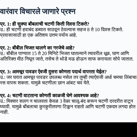
वारंवार विचारले जाणारे प्रश्न
प्र. 1: ही सुक्या बोंबलाची चटणी किती दिवस टिकते?
उ.: ही चटणी हवाबंद डब्यात साठवून ठेवल्यास सहज 8 ते 10 दिवस टिकते.
प्रवासासाठी हा एक अतिशय उत्तम पर्याय आहे.
प्र. 2: बोंबील भिजत घालणे का गरजेचे आहे?
उ.: बोंबील पाण्यात 15 ते 20 मिनिटे भिजत घातल्याने त्यावरील धूळ, घाण आणि
अतिरिक्त मीठ निघून जाते, तसेच ते थोडे मऊ होऊन साफ करायला सोपे जातात.
प्र. 3: आमचूर पावडर ऐवजी दुसरा कोणता पदार्थ वापरता येईल?
उ.: जर घरात आमचूर पावडर उपलब्ध नसेल तर तुम्ही त्याऐवजी अर्धा चमचा लिंबाचा
रस वापरू शकता. यामुळे चटणीला छान आंबट चव येते.
प्र. 4: चटणी वाटताना कोणती काळजी घेणे आवश्यक आहे?
उ.: मिक्सर सलग न चालवता केवळ 3 वेळा चालू-बंद करून चटणी दरदरीत वाटून
घ्यावी. यामुळे बोंबलाचा कुरकुरीतपणा टिकून राहतो आणि चटणी एकदम लगदा होत
नाही.