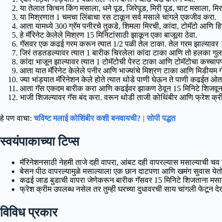
या तेलात किचन किंग मसाला, धने पूड, जिरेपूड, मिरी पूड, चाट मसाला, म
या मिश्रणात 1 चमचा लिंबाचा रस टाकून सर्व मसाले चांगले एकजीव करा.
आता यामध्ये 300 ग्रॅम पनीरचे तुकडे, शिमला मिरची, कांदा, टोमॅटो आणि हिरव
हे मॅरिनेट केलेले मिश्रण 15 मिनिटांसाठी झाकून एका बाजूला ठेवा.
गॅसवर एक कढई गरम करून त्यात 1/2 पळी तेल टाका. तेल गरम झाल्यावर 
जिरं तडतडल्यावर त्यात 1 बारीक चिरलेला कांदा टाका आणि तो हलका गुलाब
कांदा भाजून झाल्यावर त्यात 1 टोमॅटोची पेस्ट टाका आणि टोमॅटोचा कच्चापणा
आता यात मॅरिनेट केलेले पनीर आणि भाज्यांचे मिश्रण टाका आणि मिडीयम गॅ
ज्या भांड्यात मॅरिनेशन केले होते त्यात थोडे पाणी घेऊन ते पाणी कढईत ओत
आता गॅस एकदम बारीक करा आणि कढईवर झाकण ठेवून 15 मिनिटे शिजवून घ्
भाजी शिजल्यावर गॅस बंद करा. वरून थोडी ताजी कोथिंबीर आणि फ्रेश क्
हे पण वाचा:
चविष्ट मलाई कोशिंबीर कशी बनवायची? | सोपी पद्धत
स्वयंपाकाच्या टिप्स
मॅरिनेशनसाठी नेहमी ताजे दही वापरा, आंबट दही वापरल्यास मसाल्याची चव
बेसन पीठ वापरल्यामुळे मसाल्याला एक छान दाटपणा आणि खमंग सुवास येतो
कढई जाड बुडाची वापरा जेणेकरून बारीक गॅसवर 15 मिनिटे शिजताना मस
फ्रेश क्रीम उपलब्ध नसेल तर तुम्ही घरच्या दुधावरची साय चांगली फेटून 
विविध प्रकार