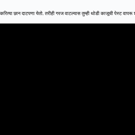
्गिकरित्या छान दाटपणा येतो. तरीही गरज वाटल्यास तुम्ही थोडी काजूची पेस्ट वापरू