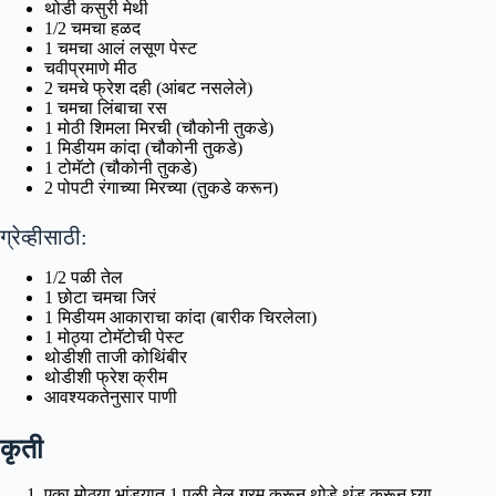
थोडी कसुरी मेथी
1/2 चमचा हळद
1 चमचा आलं लसूण पेस्ट
चवीप्रमाणे मीठ
2 चमचे फ्रेश दही (आंबट नसलेले)
1 चमचा लिंबाचा रस
1 मोठी शिमला मिरची (चौकोनी तुकडे)
1 मिडीयम कांदा (चौकोनी तुकडे)
1 टोमॅटो (चौकोनी तुकडे)
2 पोपटी रंगाच्या मिरच्या (तुकडे करून)
ग्रेव्हीसाठी:
1/2 पळी तेल
1 छोटा चमचा जिरं
1 मिडीयम आकाराचा कांदा (बारीक चिरलेला)
1 मोठ्या टोमॅटोची पेस्ट
थोडीशी ताजी कोथिंबीर
थोडीशी फ्रेश क्रीम
आवश्यकतेनुसार पाणी
कृती
एका मोठ्या भांड्यात 1 पळी तेल गरम करून थोडे थंड करून घ्या.