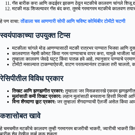
गॅस बारीक करा आणि कढईवर झाकण ठेवून मटकीचे कालवण चांगले शिजू द्य
मटकी मऊ शिजल्यावर गॅस बंद करा. तुमचे गरमागरम मटकीचे कालवण तयार
हे पण वाचा:
तोंडाला चव आणणारी सोपी आणि चविष्ट कोथिंबीर टोमॅटो चटणी
स्वयंपाकाच्या उपयुक्त टिप्स
मटकीला चांगले मोड आणण्यासाठी मटकी रात्रभर पाण्यात भिजवा आणि दुसऱ्
कालवणात नेहमी कोमट किंवा गरम पाण्याचाच वापर करा, यामुळे भाजीला चांग
तुम्हाला कालवण जेवढे घट्ट किंवा पातळ हवे आहे, त्यानुसार पाण्याचे प्रम
टोमॅटो मसाल्यात टाकण्याऐवजी, वाटण परतल्यानंतर टाकला तरी चालतो,
रेसिपीतील विविध प्रकार
तिखट आणि झणझणीत प्रकार:
तुम्हाला जर मिसळसारखे एकदम झणझणीत का
मुलांसाठी कमी तिखट प्रकार:
लहान मुलांसाठी बनवताना हिरवी मिरची आणि
विना शेंगदाणा कूट प्रकार:
जर तुम्हाला शेंगदाण्याची ऍलर्जी असेल किंवा 
कशासोबत खावे
हे चमचमीत मटकीचे कालवण तुम्ही गरमागरम बाजरीची भाकरी, ज्वारीची भाकरी कि
बारीक शेव देखील सर्व्ह करू शकता.