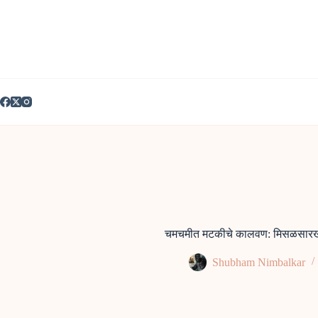
Skip
to
content
चमचमीत मटकीचे कालवण: मिसळसारखी
Shubham Nimbalkar