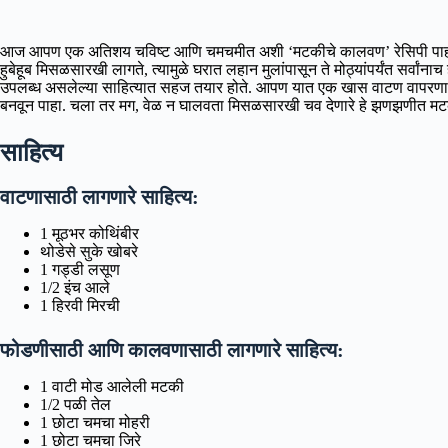
आज आपण एक अतिशय चविष्ट आणि चमचमीत अशी ‘मटकीचे कालवण’ रेसिपी पाहणार आ
हुबेहूब मिसळसारखी लागते, त्यामुळे घरात लहान मुलांपासून ते मोठ्यांपर्यंत सर
उपलब्ध असलेल्या साहित्यात सहज तयार होते. आपण यात एक खास वाटण वापरणार
बनवून पाहा. चला तर मग, वेळ न घालवता मिसळसारखी चव देणारे हे झणझणीत मटक
साहित्य
वाटणासाठी लागणारे साहित्य:
1 मूठभर कोथिंबीर
थोडेसे सुके खोबरे
1 गड्डी लसूण
1/2 इंच आले
1 हिरवी मिरची
फोडणीसाठी आणि कालवणासाठी लागणारे साहित्य:
1 वाटी मोड आलेली मटकी
1/2 पळी तेल
1 छोटा चमचा मोहरी
1 छोटा चमचा जिरे