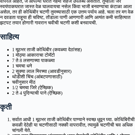
वापरले आहेत, जे आपल्या घरात नेहमी सहज उपलब्ध असतात. तुम्हाला जर
स्वयंपाकघरात जास्त वेळ घालवायचा नसेल किंवा भाजी बनवण्याचा कंटाळा आला
असेल, तर ही कोथिंबीर चटणी तुमच्यासाठी एक उत्तम पर्याय आहे. चला तर मग वेळ
न दवडता पाहूया ही चविष्ट, तोंडाला पाणी आणणारी आणि अत्यंत कमी साहित्यात
झटपट तयार होणारी गावरान चवीची चटणी कशी बनवायची.
साहित्य
1 मूठभर ताजी कोथिंबीर (कवळ्या देठांसह)
1 मोठ्या आकाराचा टोमॅटो
7 ते 8 लसणाच्या पाकळ्या
1 चमचा धने
2 सुक्या लाल मिरच्या (आवडीनुसार)
थोडीशी चिंच (आंबटपणासाठी)
चवीनुसार मीठ
1/2 चमचा जिरे (ऐच्छिक)
2 ते 4 पुदिन्याची पाने (ऐच्छिक)
कृती
सर्वात आधी 1 मूठभर ताजी कोथिंबीर पाण्याने स्वच्छ धुवून घ्या. कोथिंबिरीची
कवळी देठेही या चटणीसाठी नक्की वापरावीत, त्यामुळे चटणीची चव अधिक
चांगली येते.