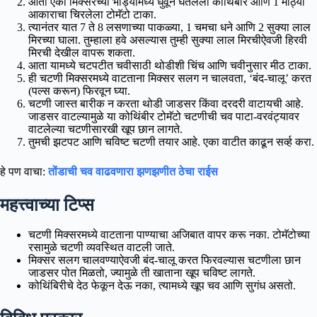
आता एका मिक्सरच्या भांड्यामध्ये धुवून घेतलेली कोथिंबीर आणि 1 मोठ्या
आकाराचा चिरलेला टोमॅटो टाका.
त्यानंतर यात 7 ते 8 लसणाच्या पाकळ्या, 1 चमचा धने आणि 2 सुक्या लाल
मिरच्या घाला. तुम्हाला हवे असल्यास तुम्ही सुक्या लाल मिरचीऐवजी हिरवी
मिरची देखील वापरू शकता.
आता यामध्ये चटपटीत चवीसाठी थोडीशी चिंच आणि चवीनुसार मीठ टाका.
ही चटणी मिक्सरमध्ये वाटताना मिक्सर सलग न चालवता, ‘बंद-चालू’ करत
(पल्स करून) फिरवून घ्या.
चटणी जास्त बारीक न करता थोडी जाडसर किंवा दरदरी वाटायची आहे.
जाडसर वाटल्यामुळे या कोथिंबीर टोमॅटो चटणीची चव पाटा-वरवंट्यावर
वाटलेल्या चटणीसारखी खूप छान लागते.
तुमची झटपट आणि चविष्ट चटणी तयार आहे. एका वाटीत काढून सर्व्ह करा.
हे पण वाचा:
तोंडाची चव वाढवणारा झणझणीत ठेचा राईस
महत्त्वाच्या टिप्स
चटणी मिक्सरमध्ये वाटताना पाण्याचा अजिबात वापर करू नका. टोमॅटोच्या
रसामुळे चटणी व्यवस्थित वाटली जाते.
मिक्सर सलग चालवण्याऐवजी बंद-चालू करत फिरवल्यास चटणीला छान
जाडसर पोत मिळतो, ज्यामुळे ती खाताना खूप चविष्ट लागते.
कोथिंबिरीचे देठ फेकून देऊ नका, त्यामध्ये खूप चव आणि सुगंध असतो.