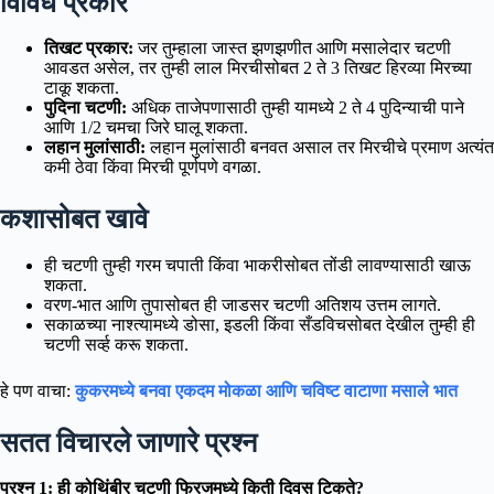
विविध प्रकार
तिखट प्रकार:
जर तुम्हाला जास्त झणझणीत आणि मसालेदार चटणी
आवडत असेल, तर तुम्ही लाल मिरचीसोबत 2 ते 3 तिखट हिरव्या मिरच्या
टाकू शकता.
पुदिना चटणी:
अधिक ताजेपणासाठी तुम्ही यामध्ये 2 ते 4 पुदिन्याची पाने
आणि 1/2 चमचा जिरे घालू शकता.
लहान मुलांसाठी:
लहान मुलांसाठी बनवत असाल तर मिरचीचे प्रमाण अत्यंत
कमी ठेवा किंवा मिरची पूर्णपणे वगळा.
कशासोबत खावे
ही चटणी तुम्ही गरम चपाती किंवा भाकरीसोबत तोंडी लावण्यासाठी खाऊ
शकता.
वरण-भात आणि तुपासोबत ही जाडसर चटणी अतिशय उत्तम लागते.
सकाळच्या नाश्त्यामध्ये डोसा, इडली किंवा सँडविचसोबत देखील तुम्ही ही
चटणी सर्व्ह करू शकता.
हे पण वाचा:
कुकरमध्ये बनवा एकदम मोकळा आणि चविष्ट वाटाणा मसाले भात
सतत विचारले जाणारे प्रश्न
प्रश्न 1: ही कोथिंबीर चटणी फ्रिजमध्ये किती दिवस टिकते?