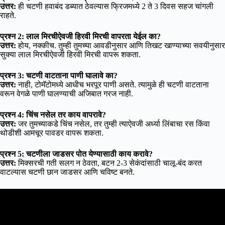
उत्तर:
ही चटणी हवाबंद डब्यात ठेवल्यास फ्रिजमध्ये 2 ते 3 दिवस सहज चांगली
राहते.
प्रश्न 2: लाल मिरचीऐवजी हिरवी मिरची वापरता येईल का?
उत्तर:
होय, नक्कीच. तुम्ही तुमच्या आवडीनुसार आणि तिखट खाण्याच्या सवयीनुसार
सुक्या लाल मिरचीऐवजी हिरवी मिरची वापरू शकता.
प्रश्न 3: चटणी वाटताना पाणी घालावे का?
उत्तर:
नाही, टोमॅटोमध्ये आधीच भरपूर पाणी असते. त्यामुळे ही चटणी वाटताना
वरून वेगळे पाणी घालण्याची अजिबात गरज नाही.
प्रश्न 4: चिंच नसेल तर काय वापरावे?
उत्तर:
जर तुमच्याकडे चिंच नसेल, तर तुम्ही त्याऐवजी अर्ध्या लिंबाचा रस किंवा
थोडीशी आमचूर पावडर वापरू शकता.
प्रश्न 5: चटणीला जाडसर पोत येण्यासाठी काय करावे?
उत्तर:
मिक्सरची गती सलग न ठेवता, बटन 2-3 सेकंदांसाठी चालू-बंद करत
वाटल्यास चटणी छान जाडसर आणि चविष्ट बनते.