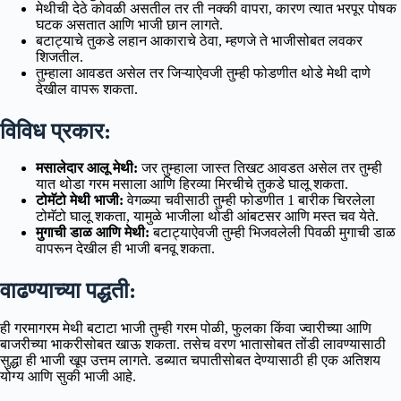
मेथीची देठे कोवळी असतील तर ती नक्की वापरा, कारण त्यात भरपूर पोषक
घटक असतात आणि भाजी छान लागते.
बटाट्याचे तुकडे लहान आकाराचे ठेवा, म्हणजे ते भाजीसोबत लवकर
शिजतील.
तुम्हाला आवडत असेल तर जिऱ्याऐवजी तुम्ही फोडणीत थोडे मेथी दाणे
देखील वापरू शकता.
विविध प्रकार:
मसालेदार आलू मेथी:
जर तुम्हाला जास्त तिखट आवडत असेल तर तुम्ही
यात थोडा गरम मसाला आणि हिरव्या मिरचीचे तुकडे घालू शकता.
टोमॅटो मेथी भाजी:
वेगळ्या चवीसाठी तुम्ही फोडणीत 1 बारीक चिरलेला
टोमॅटो घालू शकता, यामुळे भाजीला थोडी आंबटसर आणि मस्त चव येते.
मुगाची डाळ आणि मेथी:
बटाट्याऐवजी तुम्ही भिजवलेली पिवळी मुगाची डाळ
वापरून देखील ही भाजी बनवू शकता.
वाढण्याच्या पद्धती:
ही गरमागरम मेथी बटाटा भाजी तुम्ही गरम पोळी, फुलका किंवा ज्वारीच्या आणि
बाजरीच्या भाकरीसोबत खाऊ शकता. तसेच वरण भातासोबत तोंडी लावण्यासाठी
सुद्धा ही भाजी खूप उत्तम लागते. डब्यात चपातीसोबत देण्यासाठी ही एक अतिशय
योग्य आणि सुकी भाजी आहे.