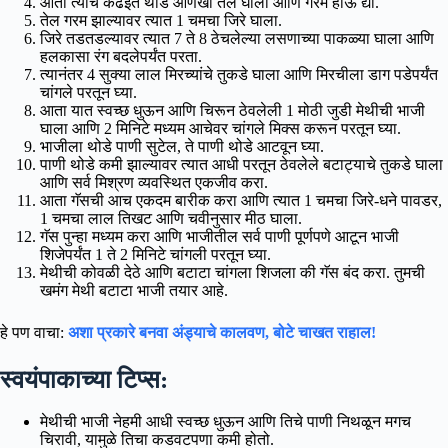
आता त्याच कढईत थोडे आणखी तेल घाला आणि गरम होऊ द्या.
तेल गरम झाल्यावर त्यात 1 चमचा जिरे घाला.
जिरे तडतडल्यावर त्यात 7 ते 8 ठेचलेल्या लसणाच्या पाकळ्या घाला आणि
हलकासा रंग बदलेपर्यंत परता.
त्यानंतर 4 सुक्या लाल मिरच्यांचे तुकडे घाला आणि मिरचीला डाग पडेपर्यंत
चांगले परतून घ्या.
आता यात स्वच्छ धुऊन आणि चिरून ठेवलेली 1 मोठी जुडी मेथीची भाजी
घाला आणि 2 मिनिटे मध्यम आचेवर चांगले मिक्स करून परतून घ्या.
भाजीला थोडे पाणी सुटेल, ते पाणी थोडे आटवून घ्या.
पाणी थोडे कमी झाल्यावर त्यात आधी परतून ठेवलेले बटाट्याचे तुकडे घाला
आणि सर्व मिश्रण व्यवस्थित एकजीव करा.
आता गॅसची आच एकदम बारीक करा आणि त्यात 1 चमचा जिरे-धने पावडर,
1 चमचा लाल तिखट आणि चवीनुसार मीठ घाला.
गॅस पुन्हा मध्यम करा आणि भाजीतील सर्व पाणी पूर्णपणे आटून भाजी
शिजेपर्यंत 1 ते 2 मिनिटे चांगली परतून घ्या.
मेथीची कोवळी देठे आणि बटाटा चांगला शिजला की गॅस बंद करा. तुमची
खमंग मेथी बटाटा भाजी तयार आहे.
हे पण वाचा:
अशा प्रकारे बनवा अंड्याचे कालवण, बोटे चाखत राहाल!
स्वयंपाकाच्या टिप्स:
मेथीची भाजी नेहमी आधी स्वच्छ धुऊन आणि तिचे पाणी निथळून मगच
चिरावी, यामुळे तिचा कडवटपणा कमी होतो.