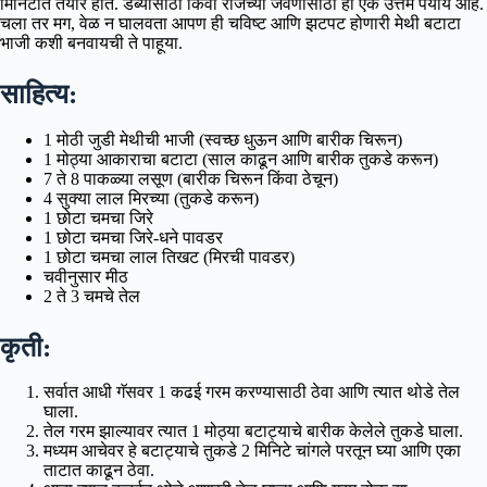
मिनिटांत तयार होते. डब्यासाठी किंवा रोजच्या जेवणासाठी हा एक उत्तम पर्याय आहे.
चला तर मग, वेळ न घालवता आपण ही चविष्ट आणि झटपट होणारी मेथी बटाटा
भाजी कशी बनवायची ते पाहूया.
साहित्य:
1 मोठी जुडी मेथीची भाजी (स्वच्छ धुऊन आणि बारीक चिरून)
1 मोठ्या आकाराचा बटाटा (साल काढून आणि बारीक तुकडे करून)
7 ते 8 पाकळ्या लसूण (बारीक चिरून किंवा ठेचून)
4 सुक्या लाल मिरच्या (तुकडे करून)
1 छोटा चमचा जिरे
1 छोटा चमचा जिरे-धने पावडर
1 छोटा चमचा लाल तिखट (मिरची पावडर)
चवीनुसार मीठ
2 ते 3 चमचे तेल
कृती:
सर्वात आधी गॅसवर 1 कढई गरम करण्यासाठी ठेवा आणि त्यात थोडे तेल
घाला.
तेल गरम झाल्यावर त्यात 1 मोठ्या बटाट्याचे बारीक केलेले तुकडे घाला.
मध्यम आचेवर हे बटाट्याचे तुकडे 2 मिनिटे चांगले परतून घ्या आणि एका
ताटात काढून ठेवा.