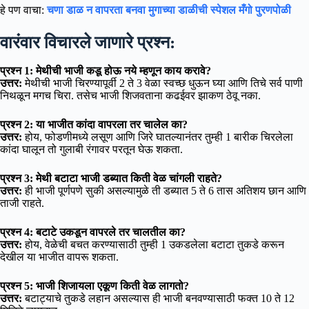
हे पण वाचा:
चणा डाळ न वापरता बनवा मुगाच्या डाळीची स्पेशल मँगो पुरणपोळी
वारंवार विचारले जाणारे प्रश्न:
प्रश्न 1: मेथीची भाजी कडू होऊ नये म्हणून काय करावे?
उत्तर:
मेथीची भाजी चिरण्यापूर्वी 2 ते 3 वेळा स्वच्छ धुऊन घ्या आणि तिचे सर्व पाणी
निथळून मगच चिरा. तसेच भाजी शिजवताना कढईवर झाकण ठेवू नका.
प्रश्न 2: या भाजीत कांदा वापरला तर चालेल का?
उत्तर:
होय, फोडणीमध्ये लसूण आणि जिरे घातल्यानंतर तुम्ही 1 बारीक चिरलेला
कांदा घालून तो गुलाबी रंगावर परतून घेऊ शकता.
प्रश्न 3: मेथी बटाटा भाजी डब्यात किती वेळ चांगली राहते?
उत्तर:
ही भाजी पूर्णपणे सुकी असल्यामुळे ती डब्यात 5 ते 6 तास अतिशय छान आणि
ताजी राहते.
प्रश्न 4: बटाटे उकडून वापरले तर चालतील का?
उत्तर:
होय, वेळेची बचत करण्यासाठी तुम्ही 1 उकडलेला बटाटा तुकडे करून
देखील या भाजीत वापरू शकता.
प्रश्न 5: भाजी शिजायला एकूण किती वेळ लागतो?
उत्तर:
बटाट्याचे तुकडे लहान असल्यास ही भाजी बनवण्यासाठी फक्त 10 ते 12