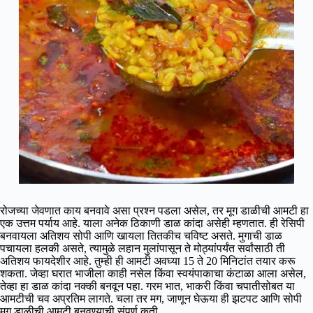
रोजच्या जेवणात काय बनवावे असा प्रश्न पडला असेल, तर मूग डाळीची आमटी हा
एक उत्तम पर्याय आहे. याला अनेक ठिकाणी डाळ कांदा असेही म्हणतात. ही रेसिपी
बनवायला अतिशय सोपी आणि खायला तितकीच चविष्ट असते. मुगाची डाळ
पचायला हलकी असते, त्यामुळे लहान मुलांपासून ते मोठ्यांपर्यंत सर्वांसाठी ती
अतिशय फायदेशीर आहे. तुम्ही ही आमटी अवघ्या 15 ते 20 मिनिटांत तयार करू
शकता. जेव्हा घरात भाजीला काही नसेल किंवा स्वयंपाकाचा कंटाळा आला असेल,
तेव्हा हा डाळ कांदा नक्की बनवून पहा. गरम भात, भाकरी किंवा चपातीसोबत या
आमटीची चव अप्रतिम लागते. चला तर मग, जाणून घेऊया ही झटपट आणि सोपी
मूग डाळीची आमटी बनवण्याची संपूर्ण कृती.