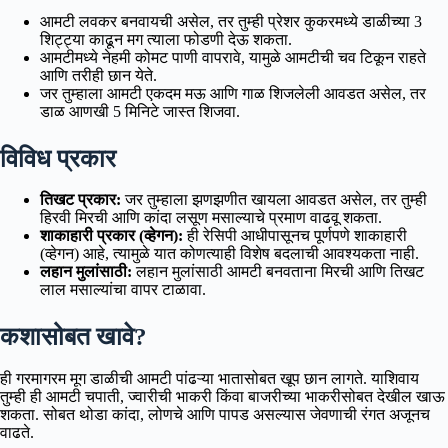
आमटी लवकर बनवायची असेल, तर तुम्ही प्रेशर कुकरमध्ये डाळीच्या 3
शिट्ट्या काढून मग त्याला फोडणी देऊ शकता.
आमटीमध्ये नेहमी कोमट पाणी वापरावे, यामुळे आमटीची चव टिकून राहते
आणि तरीही छान येते.
जर तुम्हाला आमटी एकदम मऊ आणि गाळ शिजलेली आवडत असेल, तर
डाळ आणखी 5 मिनिटे जास्त शिजवा.
विविध प्रकार
तिखट प्रकार:
जर तुम्हाला झणझणीत खायला आवडत असेल, तर तुम्ही
हिरवी मिरची आणि कांदा लसूण मसाल्याचे प्रमाण वाढवू शकता.
शाकाहारी प्रकार (व्हेगन):
ही रेसिपी आधीपासूनच पूर्णपणे शाकाहारी
(व्हेगन) आहे, त्यामुळे यात कोणत्याही विशेष बदलाची आवश्यकता नाही.
लहान मुलांसाठी:
लहान मुलांसाठी आमटी बनवताना मिरची आणि तिखट
लाल मसाल्यांचा वापर टाळावा.
कशासोबत खावे?
ही गरमागरम मूग डाळीची आमटी पांढऱ्या भातासोबत खूप छान लागते. याशिवाय
तुम्ही ही आमटी चपाती, ज्वारीची भाकरी किंवा बाजरीच्या भाकरीसोबत देखील खाऊ
शकता. सोबत थोडा कांदा, लोणचे आणि पापड असल्यास जेवणाची रंगत अजूनच
वाढते.