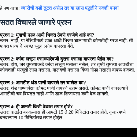
हे पण वाचा:
ज्वारीची वडी तुटत असेल तर या खास पद्धतीने नक्की बनवा
सतत विचारले जाणारे प्रश्न
प्रश्न 1: मुगाची डाळ आधी भिजत ठेवणे गरजेचे आहे का?
उत्तर: नाही, या रेसिपीमध्ये डाळ आधी भिजत घालण्याची कोणतीही गरज नाही. ती
फक्त पाण्याने स्वच्छ धुवून लगेच वापरता येते.
प्रश्न 2: कांदा लसूण मसाल्याऐवजी दुसरा मसाला वापरता येईल का?
उत्तर: होय, जर तुमच्याकडे कांदा लसूण मसाला नसेल, तर तुम्ही तुमच्या आवडीचा
कोणताही घरगुती लाल मसाला, मालवणी मसाला किंवा गोडा मसाला वापरू शकता.
प्रश्न 3: आमटीत थंड पाणी वापरले तर चालेल का?
उत्तर: थंड पाण्यापेक्षा कोमट पाणी वापरणे उत्तम असते. कोमट पाणी वापरल्याने
आमटीची चव बिघडत नाही आणि डाळ शिजायला कमी वेळ लागतो.
प्रश्न 4: ही आमटी किती वेळात तयार होते?
उत्तर: कढईत बनवल्यास ही आमटी 15 ते 20 मिनिटांत तयार होते. कुकरमध्ये
बनवल्यास 10 मिनिटांतच तयार होईल.