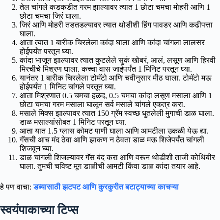
तेल चांगले कडकडीत गरम झाल्यावर त्यात 1 छोटा चमचा मोहरी आणि 1
छोटा चमचा जिरं घाला.
जिरं आणि मोहरी तडतडल्यावर त्यात थोडीशी हिंग पावडर आणि कढीपत्ता
घाला.
आता त्यात 1 बारीक चिरलेला कांदा घाला आणि कांदा चांगला लालसर
होईपर्यंत परतून घ्या.
कांदा भाजून झाल्यावर त्यात कुटलेले सुकं खोबरं, आलं, लसूण आणि हिरवी
मिरचीचे मिश्रण घाला. कच्चा वास जाईपर्यंत 1 मिनिट परतून घ्या.
यानंतर 1 बारीक चिरलेला टोमॅटो आणि चवीनुसार मीठ घाला. टोमॅटो मऊ
होईपर्यंत 1 मिनिट चांगले परतून घ्या.
आता मिश्रणात 0.5 चमचा हळद, 0.5 चमचा कांदा लसूण मसाला आणि 1
छोटा चमचा गरम मसाला घालून सर्व मसाले चांगले एकत्र करा.
मसाले मिक्स झाल्यावर त्यात 150 ग्रॅम स्वच्छ धुतलेली मुगाची डाळ घाला.
डाळ मसाल्यांसोबत 1 मिनिट परतून घ्या.
आता यात 1.5 ग्लास कोमट पाणी घाला आणि आमटीला उकळी येऊ द्या.
गॅसची आच मंद ठेवा आणि झाकण न ठेवता डाळ मऊ शिजेपर्यंत चांगली
शिजवून घ्या.
डाळ चांगली शिजल्यावर गॅस बंद करा आणि वरून थोडीशी ताजी कोथिंबीर
घाला. तुमची चविष्ट मूग डाळीची आमटी किंवा डाळ कांदा तयार आहे.
हे पण वाचा:
डब्यासाठी झटपट आणि कुरकुरीत बटाट्याच्या काचऱ्या
स्वयंपाकाच्या टिप्स