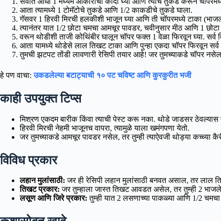
सर्वात आधी 1 मध्यम आकाराचा कांदा घ्या आणि त्याचे तुकडे करून चॉपरमध्
आता त्यामध्ये 1 टोमॅटोचे तुकडे आणि 1/2 काकडीचे तुकडे घाला.
गॅसवर 1 हिरवी मिरची हलकीशी भाजून घ्या आणि ती चॉपरमध्ये टाका (भाजल्
त्यानंतर यात 1/2 छोटा चमचा आमचूर पावडर, चवीनुसार मीठ आणि 1 छोट
वरून थोडीशी ताजी कोथिंबीर घालून चॉपर फक्त 1 वेळा फिरवून घ्या. सर्व 
आता यामध्ये थोडेसे लाल तिखट टाका आणि पुन्हा एकदा चॉपर फिरवून सर्व
तुमची झटपट तोंडी लावणारी रेसिपी तयार आहे! जर तुमच्याकडे चॉपर नसेल
हे पण वाचा:
उकडलेल्या बटाट्याची १० पट चविष्ट आणि कुरकुरीत भजी
काही उपयुक्त टिप्स
मिश्रण एकदम बारीक किंवा त्याची पेस्ट करू नका. थोडे जाडसर ठेवल्यास
हिरवी मिरची नेहमी भाजूनच वापरा, त्यामुळे याला खमंगपणा येतो.
जर तुमच्याकडे आमचूर पावडर नसेल, तर तुम्ही त्याऐवजी थोड्या कच्च्या कै
विविध प्रकार
लहान मुलांसाठी:
जर ही रेसिपी लहान मुलांसाठी बनवत असाल, तर लाल तिखट
तिखट प्रकार:
जर तुम्हाला जास्त तिखट आवडत असेल, तर तुम्ही 2 भाजले
लसूण आणि जिरे प्रकार:
तुम्ही यात 2 लसणाच्या पाकळ्या आणि 1/2 चमचा