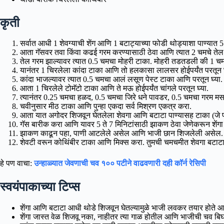
कृती
सर्वात आधी 1 शेवग्याची शेंग आणि 1 बटाट्याच्या फोडी थोड्याशा पाण्यात 5
आता गॅसवर तवा किंवा कढई गरम करण्यासाठी ठेवा आणि त्यात 2 चमचे तेल
तेल गरम झाल्यावर त्यात 0.5 चमचा मोहरी टाका. मोहरी तडतडली की 1 चमचा
यानंतर 1 चिरलेला कांदा टाका आणि तो हलकासा लालसर होईपर्यंत परतून घ
कांदा भाजल्यावर त्यात 0.5 चमचा आलं लसूण पेस्ट टाका आणि परतून घ्या.
आता 1 चिरलेले टोमॅटो टाका आणि ते मऊ होईपर्यंत चांगले परतून घ्या.
त्यानंतर 0.25 चमचा हळद, 0.5 चमचा जिरे धने पावडर, 0.5 चमचा गरम मस
चवीनुसार मीठ टाका आणि पुन्हा एकदा सर्व मिश्रण एकत्र करा.
आता यात अगोदर शिजवून घेतलेला शेवगा आणि बटाटा पाण्यासह टाका (जे प
गॅस बारीक करा आणि यावर 5 ते 7 मिनिटांसाठी झाकण ठेवा जेणेकरून शेंगा 
झाकण काढून पहा, पाणी आटलेले असेल आणि भाजी छान शिजलेली असेल.
शेवटी वरून कोथिंबीर टाका आणि मिक्स करा. तुमची चमचमीत शेवगा बटाट
हे पण वाचा:
उन्हाळ्यात जेवणाची चव १०० पटीने वाढवणारी दही कॉर्न रेसिपी
स्वयंपाकाच्या टिप्स
शेंगा आणि बटाटा आधी थोडे शिजवून घेतल्यामुळे भाजी लवकर तयार होते आ
शेंगा जास्त वेळ शिजवू नका, नाहीतर त्या गाळ होतील आणि भाजीची चव बि