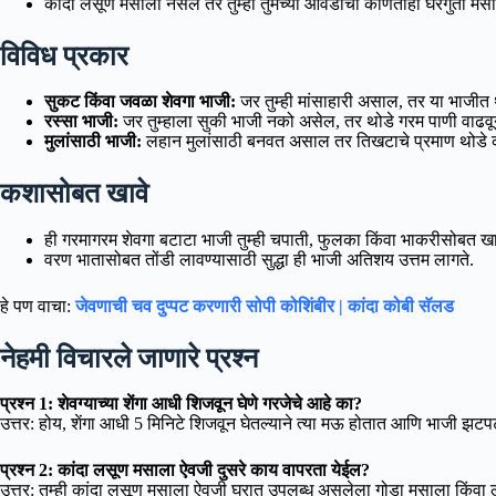
कांदा लसूण मसाला नसेल तर तुम्ही तुमच्या आवडीचा कोणताही घरगुती म
विविध प्रकार
सुकट किंवा जवळा शेवगा भाजी:
जर तुम्ही मांसाहारी असाल, तर या भाजी
रस्सा भाजी:
जर तुम्हाला सुकी भाजी नको असेल, तर थोडे गरम पाणी वाढवून
मुलांसाठी भाजी:
लहान मुलांसाठी बनवत असाल तर तिखटाचे प्रमाण थोडे कम
कशासोबत खावे
ही गरमागरम शेवगा बटाटा भाजी तुम्ही चपाती, फुलका किंवा भाकरीसोबत
वरण भातासोबत तोंडी लावण्यासाठी सुद्धा ही भाजी अतिशय उत्तम लागते.
हे पण वाचा:
जेवणाची चव दुप्पट करणारी सोपी कोशिंबीर | कांदा कोबी सॅलड
नेहमी विचारले जाणारे प्रश्न
प्रश्न 1: शेवग्याच्या शेंगा आधी शिजवून घेणे गरजेचे आहे का?
उत्तर: होय, शेंगा आधी 5 मिनिटे शिजवून घेतल्याने त्या मऊ होतात आणि भाजी झटप
प्रश्न 2: कांदा लसूण मसाला ऐवजी दुसरे काय वापरता येईल?
उत्तर: तुम्ही कांदा लसूण मसाला ऐवजी घरात उपलब्ध असलेला गोडा मसाला किंव