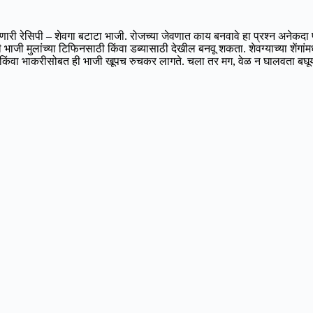
सिपी – शेवगा बटाटा भाजी. रोजच्या जेवणात काय बनवावे हा प्रश्न अनेकदा पड
ी भाजी मुलांच्या टिफिनसाठी किंवा डब्यासाठी देखील बनवू शकता. शेवग्याच्या श
ी किंवा भाकरीसोबत ही भाजी खूपच रुचकर लागते. चला तर मग, वेळ न घालवता बघू