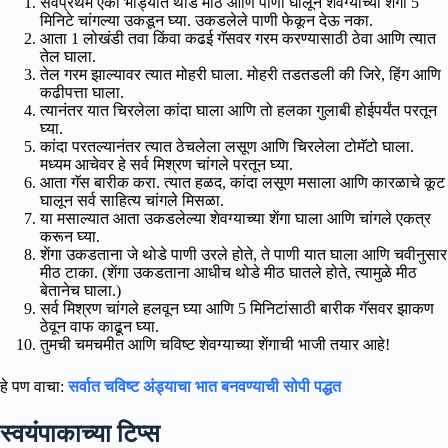
सर्वप्रथम एका भांड्यात थोडे मीठ आणि पाणी घालून शेवग्याच्या शेंगा 5
मिनिटे चांगल्या उकडून घ्या. उकडलेले पाणी फेकून देऊ नका.
आता 1 लोखंडी तवा किंवा कढई गॅसवर गरम करण्यासाठी ठेवा आणि त्यात
तेल घाला.
तेल गरम झाल्यावर त्यात मोहरी घाला. मोहरी तडतडली की जिरे, हिंग आणि
कढीपत्ता घाला.
त्यानंतर यात चिरलेला कांदा घाला आणि तो हलका गुलाबी होईपर्यंत परतून
घ्या.
कांदा परतल्यानंतर त्यात ठेचलेला लसूण आणि चिरलेला टोमॅटो घाला.
मध्यम आचेवर हे सर्व मिश्रण चांगले परतून घ्या.
आता गॅस बारीक करा. त्यात हळद, कांदा लसूण मसाला आणि कारळाचे कूट
घालून सर्व साहित्य चांगले मिसळा.
या मसाल्यात आता उकडलेल्या शेवग्याच्या शेंगा घाला आणि चांगले एकत्र
करून घ्या.
शेंगा उकडताना जे थोडे पाणी उरले होते, ते पाणी यात घाला आणि चवीनुसार
मीठ टाका. (शेंगा उकडताना आधीच थोडे मीठ घातले होते, त्यामुळे मीठ
बेतानेच घाला.)
सर्व मिश्रण चांगले हलवून घ्या आणि 5 मिनिटांसाठी बारीक गॅसवर झाकण
ठेवून वाफ काढून घ्या.
तुमची चमचमीत आणि चविष्ट शेवग्याच्या शेंगाची भाजी तयार आहे!
हे पण वाचा:
सर्वात चविष्ट अंड्याचा भात बनवण्याची सोपी पद्धत
स्वयंपाकाच्या टिप्स