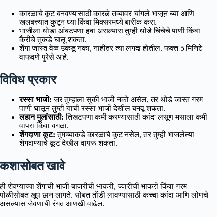
कारळाचे कूट बनवण्यासाठी कारळे तव्यावर चांगले भाजून घ्या आणि
खलबत्त्यात कुटून घ्या किंवा मिक्सरमध्ये बारीक करा.
भाजीला थोडा आंबटपणा हवा असल्यास तुम्ही थोडे चिंचेचे पाणी किंवा
कैरीचे तुकडे घालू शकता.
शेंगा जास्त वेळ उकडू नका, नाहीतर त्या लगदा होतील. फक्त 5 मिनिटे
वाफवणे पुरेसे आहे.
विविध प्रकार
रस्सा भाजी:
जर तुम्हाला सुकी भाजी नको असेल, तर थोडे जास्त गरम
पाणी घालून तुम्ही याची रस्सा भाजी देखील बनवू शकता.
लहान मुलांसाठी:
तिखटपणा कमी करण्यासाठी कांदा लसूण मसाला कमी
वापरा किंवा वगळा.
शेंगदाणा कूट:
तुमच्याकडे कारळाचे कूट नसेल, तर तुम्ही भाजलेल्या
शेंगदाण्याचे कूट देखील वापरू शकता.
कशासोबत खावे
ही शेवग्याच्या शेंगाची भाजी बाजरीची भाकरी, ज्वारीची भाकरी किंवा गरम
पोळीसोबत खूप छान लागते. सोबत तोंडी लावण्यासाठी कच्चा कांदा आणि लोणचे
असल्यास जेवणाची रंगत आणखी वाढेल.